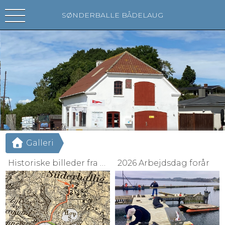
SØNDERBALLE BÅDELAUG
Galleri
Historiske billeder fra Sønderballe Strand
2026 Arbejdsdag forår