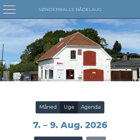
SØNDERBALLE BÅDELAUG
Vis alle
Måned
Uge
Agenda
7. – 9. Aug. 2026