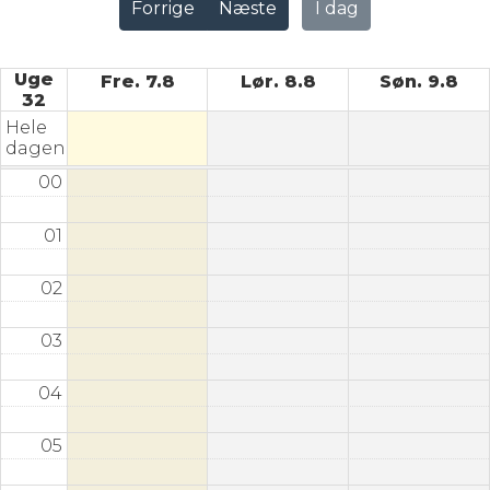
Forrige
Næste
I dag
Uge
Fre. 7.8
Lør. 8.8
Søn. 9.8
32
Hele
dagen
00
01
02
03
04
05