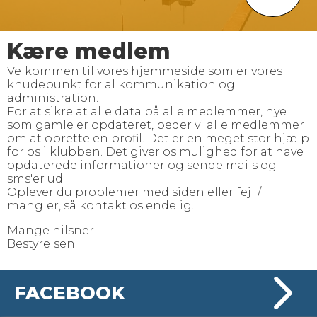
Kære medlem
Velkommen til vores hjemmeside som er vores
knudepunkt for al kommunikation og
administration.
For at sikre at alle data på alle medlemmer, nye
som gamle er opdateret, beder vi alle medlemmer
om at oprette en profil. Det er en meget stor hjælp
for os i klubben. Det giver os mulighed for at have
opdaterede informationer og sende mails og
sms'er ud.
Oplever du problemer med siden eller fejl /
mangler, så kontakt os endelig.
Mange hilsner
Bestyrelsen
FACEBOOK