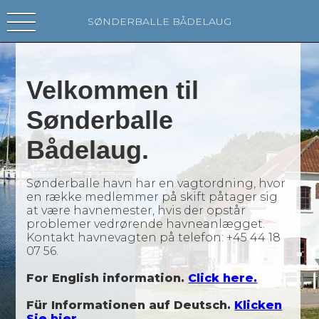
SØNDERBALLE BÅDELAUG
Velkommen til
Sønderballe
Bådelaug.
Sønderballe havn har en vagtordning, hvor
en række medlemmer på skift påtager sig
at være havnemester, hvis der opstår
problemer vedrørende havneanlægget.
Kontakt havnevagten på telefon: +45 44 18
07 56.
For English information.
Click here.
Für Informationen auf Deutsch.
Klicken
Sie hier.